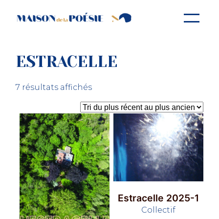
Aller
au
contenu
ESTRACELLE
Trié
7 résultats affichés
du
plus
récent
au
plus
ancien
Estracelle 2025-1
Collectif