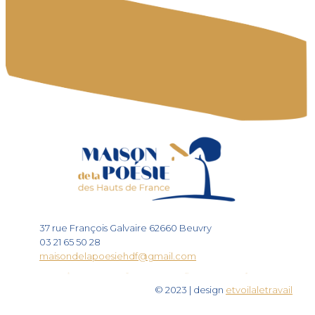
37 rue François Galvaire 62660 Beuvry
03 21 65 50 28
maisondelapoesiehdf@gmail.com
© 2023 | design
etvoilaletravail