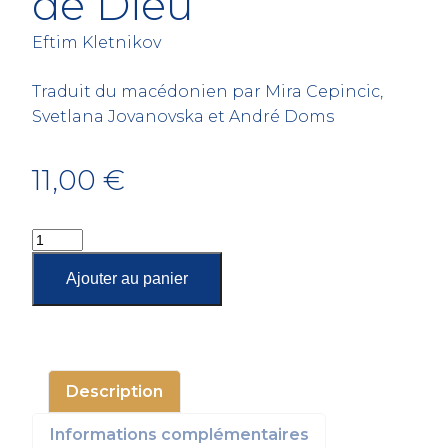
de Dieu
Eftim Kletnikov
Traduit du macédonien par Mira Cepincic,
Svetlana Jovanovska et André Doms
11,00
€
quantité
de
Ajouter au panier
Sous
les
paupières
de
Dieu
Description
Informations complémentaires