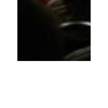
Soirée du 28
octobre à Olhain :